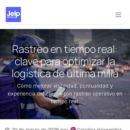
Ir al contenido
Rastreo en tiempo real:
clave para optimizar la
logística de última milla
Cómo mejorar visibilidad, puntualidad y
experiencia del cliente con rastreo operativo en
tiempo real.
20 de marzo de 2026
por
Carolina Hernandez